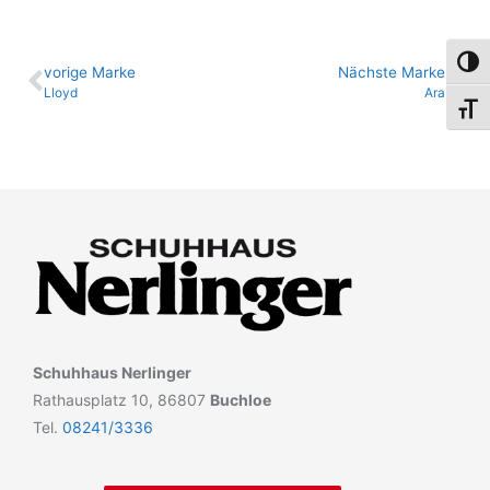
Umsch
vo­ri­ge Marke
Nächste Marke
Lloyd
Ara
Schri
Schuhhaus Nerlinger
Rathausplatz 10, 86807
Buchloe
Tel.
08241/3336