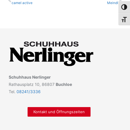
camel active
Meindl
Umsch
Schri
Schuhhaus Nerlinger
Rathausplatz 10, 86807
Buchloe
Tel.
08241/3336
Kontakt und Öffnungszeiten